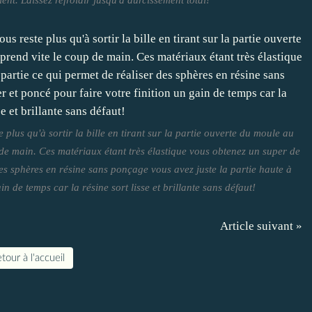
 plus qu'à sortir la bille en tirant sur la partie ouverte du moule au
 de main. Ces matériaux étant très élastique vous obtenez un super de
es sphères en résine sans ponçage vous avez juste la partie haute à
n de temps car la résine sort lisse et brillante sans défaut!
Article suivant »
tour à l'accueil