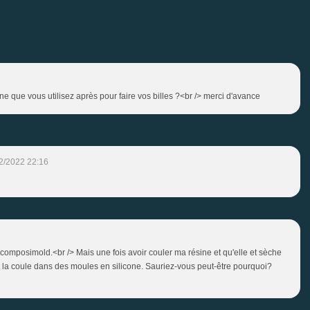
e que vous utilisez après pour faire vos billes ?<br /> merci d'avance
2/2022 22:16
 composimold.<br /> Mais une fois avoir couler ma résine et qu'elle et sèche
e la coule dans des moules en silicone. Sauriez-vous peut-être pourquoi?