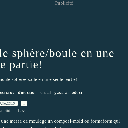
Publicité
le sphère/boule en une
e partie!
 moule sphère/boule en une seule partie!
esine uv - d'inclusion - cristal - glass -à modeler
9.06.2015
…
ar diddlindsey