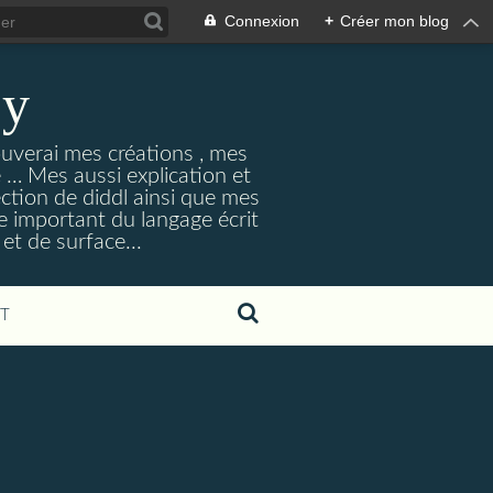
Connexion
+
Créer mon blog
ey
ouverai mes créations , mes
ne … Mes aussi explication et
ection de diddl ainsi que mes
e important du langage écrit
et de surface...
T