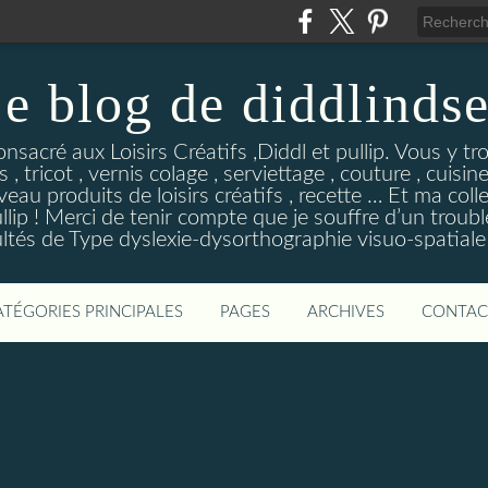
e blog de diddlinds
sacré aux Loisirs Créatifs ,Diddl et pullip. Vous y tr
 , tricot , vernis colage , serviettage , couture , cuisi
eau produits de loisirs créatifs , recette … Et ma coll
ip ! Merci de tenir compte que je souffre d’un troubl
ultés de Type dyslexie-dysorthographie visuo-spatiale 
ATÉGORIES PRINCIPALES
PAGES
ARCHIVES
CONTAC