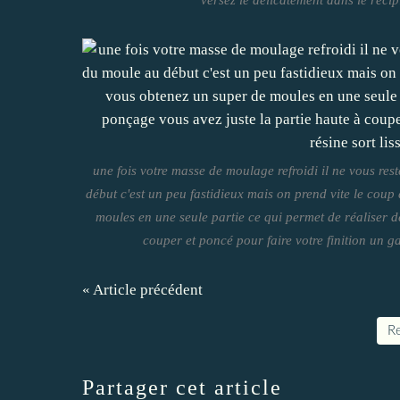
une fois votre masse de moulage refroidi il ne vous reste
début c'est un peu fastidieux mais on prend vite le coup
moules en une seule partie ce qui permet de réaliser d
couper et poncé pour faire votre finition un gai
« Article précédent
Re
Partager cet article