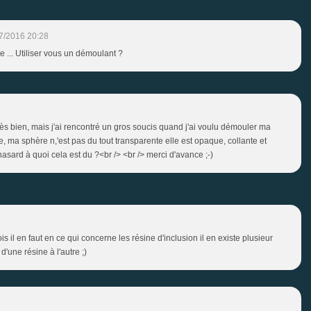
7/2016 20:28
e ... Utiliser vous un démoulant ?
très bien, mais j'ai rencontré un gros soucis quand j'ai voulu démouler ma
le, ma sphère n,'est pas du tout transparente elle est opaque, collante et
asard à quoi cela est du ?<br /> <br /> merci d'avance ;-)
s il en faut en ce qui concerne les résine d'inclusion il en existe plusieur
'une résine à l'autre ;)