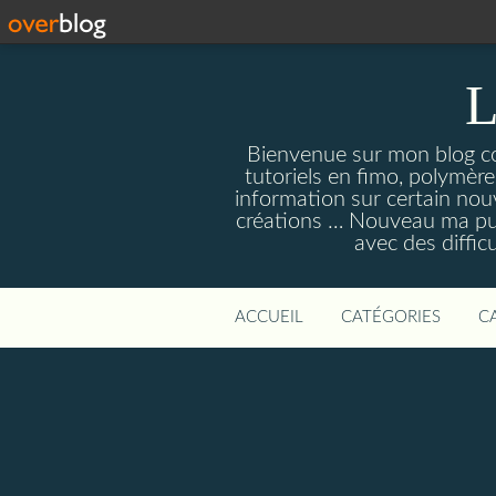
L
Bienvenue sur mon blog con
tutoriels en fimo, polymères
information sur certain nouv
créations … Nouveau ma pull
avec des diffic
ACCUEIL
CATÉGORIES
C