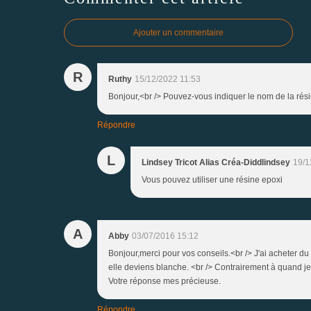
Ajouter un commentaire
R
Ruthy
15/12/2022 11:53
Bonjour,<br /> Pouvez-vous indiquer le nom de la résin
Répondre
L
Lindsey Tricot Alias Créa-Diddlindsey
19/1
Vous pouvez utiliser une résine epoxi
A
Abby
03/07/2016 15:12
Bonjour,merci pour vos conseils.<br /> J'ai acheter du
elle deviens blanche. <br /> Contrairement à quand j
Votre réponse mes précieuse.
Répondre