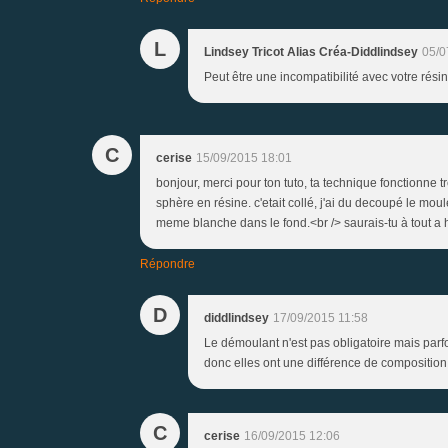
L
Lindsey Tricot Alias Créa-Diddlindsey
05/0
Peut être une incompatibilité avec votre résin
C
cerise
15/09/2015 18:01
bonjour, merci pour ton tuto, ta technique fonctionne 
sphère en résine. c'etait collé, j'ai du decoupé le mou
meme blanche dans le fond.<br /> saurais-tu à tout a h
Répondre
D
diddlindsey
17/09/2015 11:58
Le démoulant n'est pas obligatoire mais parfoi
donc elles ont une différence de composition d
C
cerise
16/09/2015 12:06