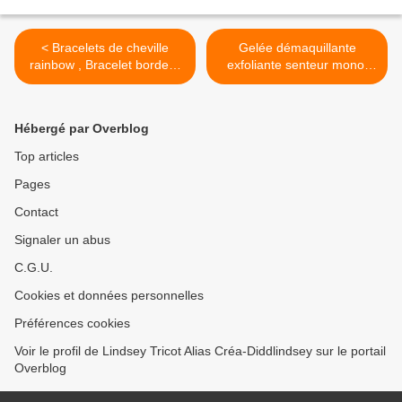
< Bracelets de cheville
Gelée démaquillante
rainbow , Bracelet bordeur
exfoliante senteur monoi
die et It'z duct tape
paradise >
Hébergé par Overblog
Top articles
Pages
Contact
Signaler un abus
C.G.U.
Cookies et données personnelles
Préférences cookies
Voir le profil de Lindsey Tricot Alias Créa-Diddlindsey sur le portail
Overblog