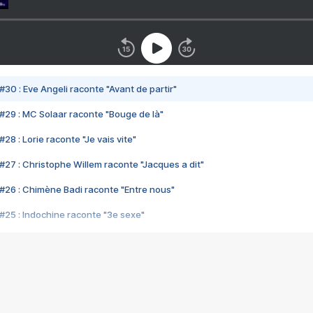
#30 : Eve Angeli raconte "Avant de partir"
#29 : MC Solaar raconte "Bouge de là"
28 : Lorie raconte "Je vais vite"
#27 : Christophe Willem raconte "Jacques a dit"
#26 : Chimène Badi raconte "Entre nous"
#25 : Indochine raconte "3e sexe"
#24 : Zaho raconte "C'est chelou"
#23 : Patrick Bruel raconte "Au café des délices"
#22 : Kyo raconte "Le chemin"