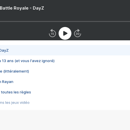
 Battle Royale - DayZ
 DayZ
 a 13 ans (et vous l'avez ignoré)
e (littéralement)
im Rayan
 toutes les règles
s les jeux vidéo
us choquant de Rockstar ? - Le scandale BULLY
e plus moche de Steam