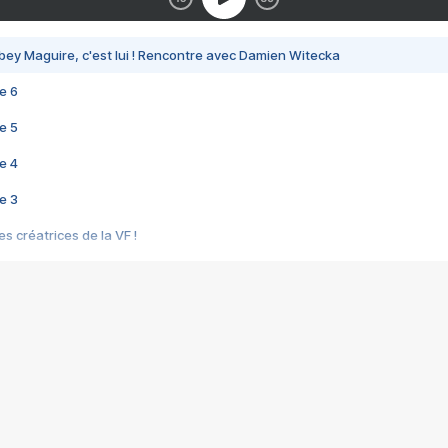
bey Maguire, c'est lui ! Rencontre avec Damien Witecka
e 6
e 5
e 4
e 3
s créatrices de la VF !
e 2
e 1
e Mektoub My Love arrive enfin ! Rencontre avec Shaïn Boumedine et Sal
i : après Toni en famille
elle réalise le bouleversant Dites lui que je l'aime