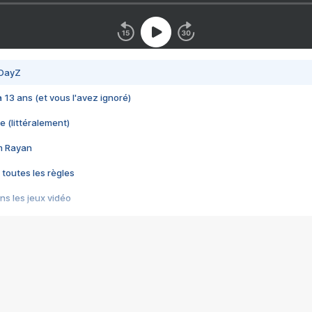
 DayZ
 a 13 ans (et vous l'avez ignoré)
e (littéralement)
im Rayan
 toutes les règles
s les jeux vidéo
us choquant de Rockstar ? - Le scandale BULLY
e plus moche de Steam
du RÊVE tourne au CAUCHEMAR
pendant 8 heures