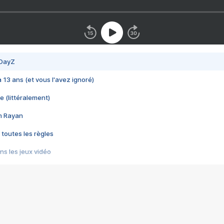
 DayZ
 a 13 ans (et vous l'avez ignoré)
e (littéralement)
im Rayan
 toutes les règles
s les jeux vidéo
us choquant de Rockstar ? - Le scandale BULLY
e plus moche de Steam
du RÊVE tourne au CAUCHEMAR
pendant 8 heures