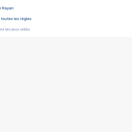
im Rayan
 toutes les règles
s les jeux vidéo
us choquant de Rockstar ? - Le scandale BULLY
e plus moche de Steam
du RÊVE tourne au CAUCHEMAR
pendant 8 heures
it… à tort
umiliés par un jeu vidéo
ire - Final Fantasy 8
ti un empire - Age of Empires
story DOFUS