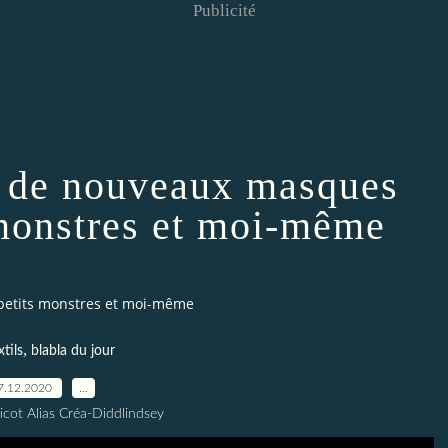
Publicité
f de nouveaux masques
 monstres et moi-même
petits monstres et moi-même
,
xtils
blabla du jour
7.12.2020
…
icot Alias Créa-Diddlindsey