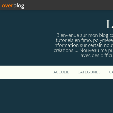
L
Bienvenue sur mon blog con
tutoriels en fimo, polymères
information sur certain nouv
créations … Nouveau ma pull
avec des diffic
ACCUEIL
CATÉGORIES
C