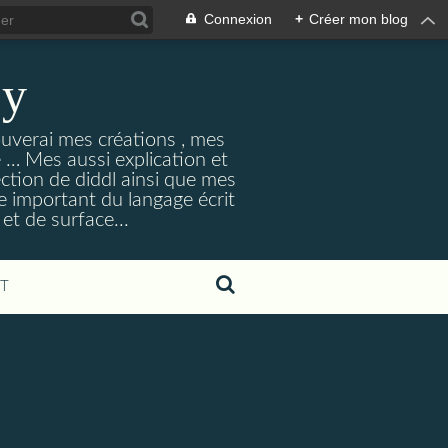
Connexion
+
Créer mon blog
ey
ouverai mes créations , mes
ne … Mes aussi explication et
ection de diddl ainsi que mes
e important du langage écrit
et de surface...
T