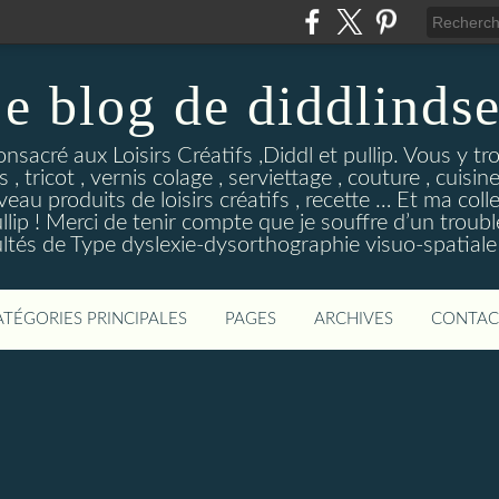
e blog de diddlinds
sacré aux Loisirs Créatifs ,Diddl et pullip. Vous y tr
 , tricot , vernis colage , serviettage , couture , cuisi
eau produits de loisirs créatifs , recette … Et ma coll
ip ! Merci de tenir compte que je souffre d’un troubl
ultés de Type dyslexie-dysorthographie visuo-spatiale 
ATÉGORIES PRINCIPALES
PAGES
ARCHIVES
CONTAC