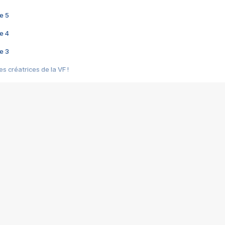
e 5
e 4
e 3
s créatrices de la VF !
e 2
e 1
e Mektoub My Love arrive enfin ! Rencontre avec Shaïn Boumedine et Sal
i : après Toni en famille
elle réalise le bouleversant Dites lui que je l'aime
ais ! Rencontre autour de Vie privée de Rebecca Zlotowski
 de Marguerite, Grave... Rencontre avec Ella Rumpf
 Les Rêveurs, un film intime sur la santé mentale