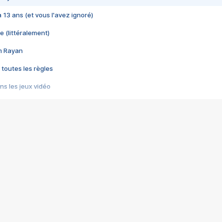
 a 13 ans (et vous l'avez ignoré)
e (littéralement)
im Rayan
 toutes les règles
s les jeux vidéo
us choquant de Rockstar ? - Le scandale BULLY
e plus moche de Steam
du RÊVE tourne au CAUCHEMAR
pendant 8 heures
it… à tort
umiliés par un jeu vidéo
ire - Final Fantasy 8