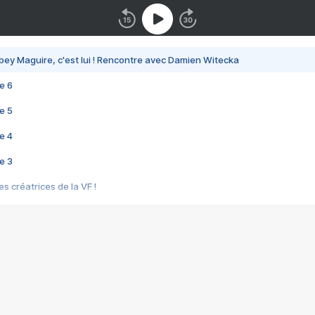
bey Maguire, c'est lui ! Rencontre avec Damien Witecka
e 6
e 5
e 4
e 3
s créatrices de la VF !
e 2
e 1
e Mektoub My Love arrive enfin ! Rencontre avec Shaïn Boumedine et Sal
i : après Toni en famille
elle réalise le bouleversant Dites lui que je l'aime