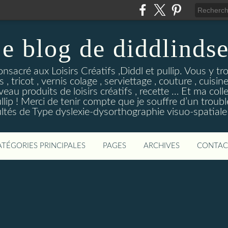
e blog de diddlinds
sacré aux Loisirs Créatifs ,Diddl et pullip. Vous y tr
 , tricot , vernis colage , serviettage , couture , cuisi
eau produits de loisirs créatifs , recette … Et ma coll
ip ! Merci de tenir compte que je souffre d’un troubl
ultés de Type dyslexie-dysorthographie visuo-spatiale 
ATÉGORIES PRINCIPALES
PAGES
ARCHIVES
CONTAC