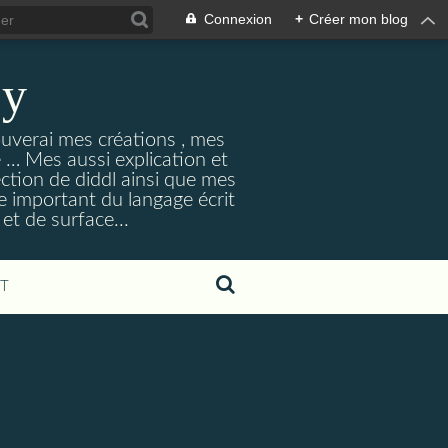
Connexion
+
Créer mon blog
ey
ouverai mes créations , mes
ne … Mes aussi explication et
ection de diddl ainsi que mes
e important du langage écrit
et de surface...
T