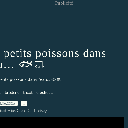
Publicité
 petits poissons dans
au… 🐟🧼
petits poissons dans l’eau… 🐟🧼
- broderie - tricot - crochet ...
2.06.2026
…
icot Alias Créa-Diddlindsey