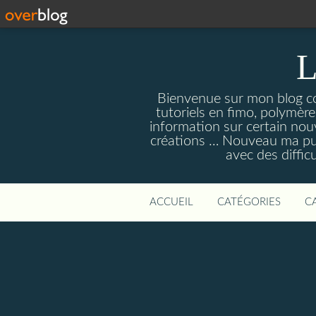
L
Bienvenue sur mon blog con
tutoriels en fimo, polymères
information sur certain nouv
créations … Nouveau ma pull
avec des diffic
ACCUEIL
CATÉGORIES
C