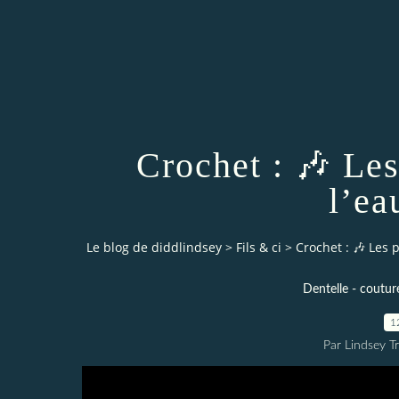
Crochet : 🎶 Les
l’e
Le blog de diddlindsey
>
Fils & ci
>
Crochet : 🎶 Les 
Dentelle - couture 
1
Par Lindsey Tr