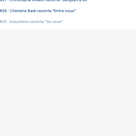
#26 : Chimène Badi raconte "Entre nous"
#25 : Indochine raconte "3e sexe"
#24 : Zaho raconte "C'est chelou"
#23 : Patrick Bruel raconte "Au café des délices"
#22 : Kyo raconte "Le chemin"
#21 : Nolwenn Leroy raconte "Cassé"
#20 : Patrick Hernandez raconte "Born to be alive"
#19 : Lorie raconte "Près de moi"
#18 : Michael Jones raconte "A nos actes manqués" (avec Jean-Jacque
#17 : Khaled raconte "Aïcha"
#16 : Corneille raconte "Parce qu'on vient de loin"
#15 : Indochine raconte "L'aventurier"