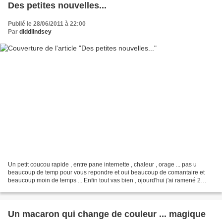
Des petites nouvelles...
Publié le 28/06/2011 à 22:00
Par
diddlindsey
Un petit coucou rapide , entre pane internette , chaleur , orage ... pas u
beaucoup de temp pour vous repondre et oui beaucoup de comantaire et
beaucoup moin de temps ... Enfin tout vas bien , ojourd'hui j'ai ramené 2
petite oie a la maison grasse a ma...
Un macaron qui change de couleur ... magique