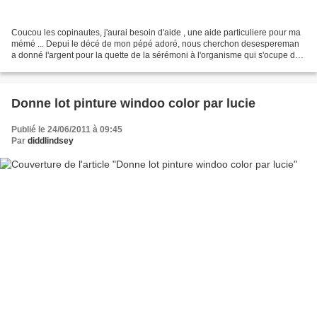
Coucou les copinautes, j'aurai besoin d'aide , une aide particuliere pour ma
mémé ... Depui le décé de mon pépé adoré, nous cherchon desespereman
a donné l'argent pour la quette de la sérémoni à l'organisme qui s'ocupe de
la recherche pour la maladie...
Donne lot pinture windoo color par lucie
Publié le 24/06/2011 à 09:45
Par
diddlindsey