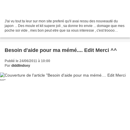
J'ai vu tout ta leur sur mon site preferé qu'il avai ressu des nouveauté du
japon ... Des moule et kit supere joli , sa donne tro envie ... domage que mes
poche soi vide , mes bon peut etre que sa vous interesse , c'est troooo
boooo grrrr mdr Voilla le...
Besoin d'aide pour ma mémé.... Edit Merci ^^
Publié le 24/06/2011 à 10:00
Par
diddlindsey