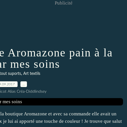
Publicité
ile Aromazone pain à la
ar mes soins
,
tout suports
Art textils
9.09.2017
…
icot Alias Créa-Diddlindsey
 la boutique Aromazone et avec sa commande elle avait un
x je lui ai apporté une touche de couleur ! Je trouve que salut