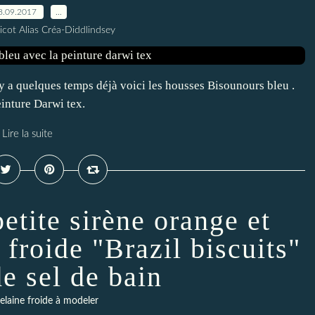
8.09.2017
…
icot Alias Créa-Diddlindsey
 y a quelques temps déjà voici les housses Bisounours bleu .
einture Darwi tex.
Lire la suite
etite sirène orange et
 froide "Brazil biscuits"
de sel de bain
laine froide à modeler