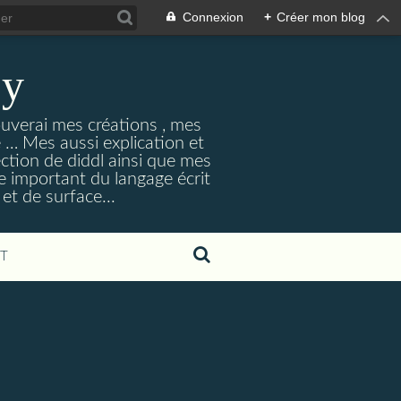
Connexion
+
Créer mon blog
ey
ouverai mes créations , mes
ne … Mes aussi explication et
ection de diddl ainsi que mes
e important du langage écrit
et de surface...
T