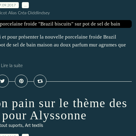
7.09.2017
…
icot Alias Créa-Diddlindsey
i et pour présenter la nouvelle porcelaine froide Brazil
tit pot de sel de bain maison au doux parfum mur agrumes que
Lire la suite
on pain sur le thème des
 pour Alyssonne
,
tout suports
Art textils