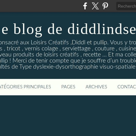
e blog de diddlinds
sacré aux Loisirs Créatifs ,Diddl et pullip. Vous y tr
 , tricot , vernis colage , serviettage , couture , cuisi
eau produits de loisirs créatifs , recette … Et ma coll
ip ! Merci de tenir compte que je souffre d’un troubl
ultés de Type dyslexie-dysorthographie visuo-spatiale 
ATÉGORIES PRINCIPALES
PAGES
ARCHIVES
CONTAC