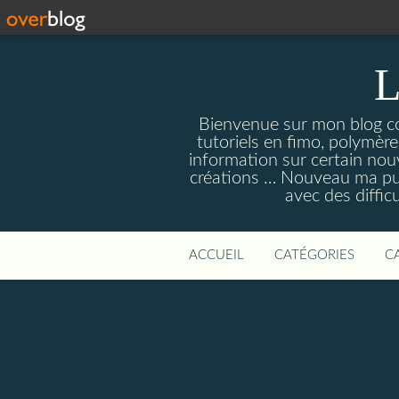
L
Bienvenue sur mon blog con
tutoriels en fimo, polymères
information sur certain nouv
créations … Nouveau ma pull
avec des diffic
ACCUEIL
CATÉGORIES
C