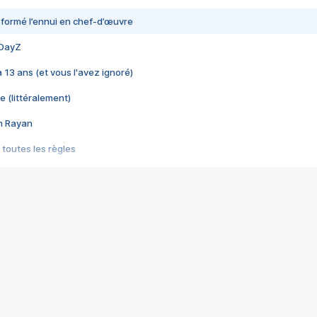
nsformé l’ennui en chef-d’œuvre
 DayZ
 a 13 ans (et vous l'avez ignoré)
e (littéralement)
im Rayan
 toutes les règles
s les jeux vidéo
us choquant de Rockstar ? - Le scandale BULLY
e plus moche de Steam
du RÊVE tourne au CAUCHEMAR
pendant 8 heures
it… à tort