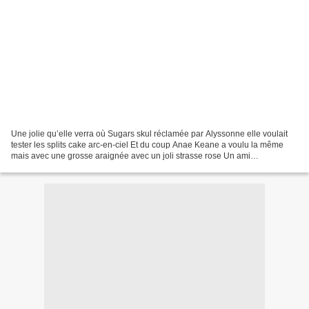
Une jolie qu’elle verra où Sugars skul réclamée par Alyssonne elle voulait
tester les splits cake arc-en-ciel Et du coup Anae Keane a voulu la même
mais avec une grosse araignée avec un joli strasse rose Un ami
d’Alyssonne est venu à la maison et...