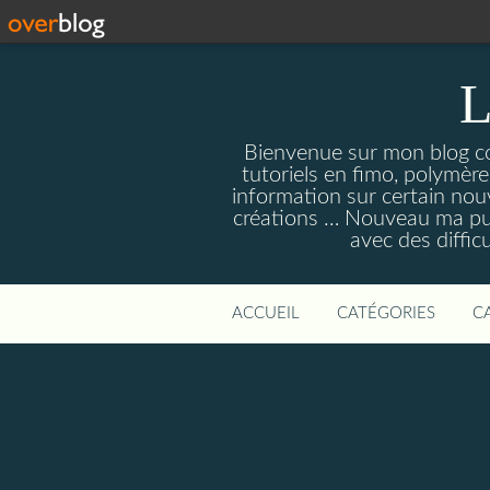
L
Bienvenue sur mon blog con
tutoriels en fimo, polymères
information sur certain nouv
créations … Nouveau ma pull
avec des diffic
ACCUEIL
CATÉGORIES
C