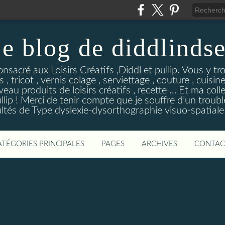
e blog de diddlinds
sacré aux Loisirs Créatifs ,Diddl et pullip. Vous y tr
 , tricot , vernis colage , serviettage , couture , cuisi
eau produits de loisirs créatifs , recette … Et ma coll
ip ! Merci de tenir compte que je souffre d’un troubl
ultés de Type dyslexie-dysorthographie visuo-spatiale 
ATÉGORIES PRINCIPALES
PAGES
ARCHIVES
CONTAC