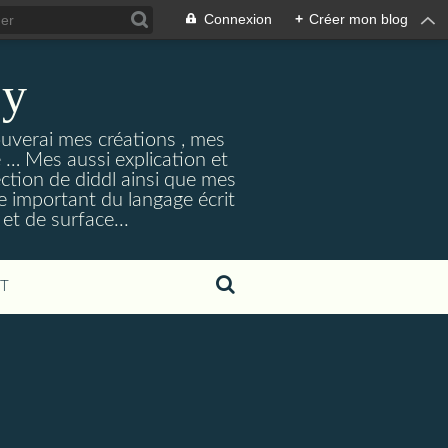
Connexion
+
Créer mon blog
ey
ouverai mes créations , mes
ne … Mes aussi explication et
ection de diddl ainsi que mes
e important du langage écrit
et de surface...
T