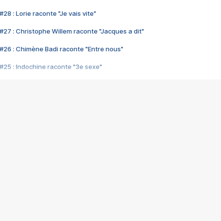
28 : Lorie raconte "Je vais vite"
#27 : Christophe Willem raconte "Jacques a dit"
#26 : Chimène Badi raconte "Entre nous"
#25 : Indochine raconte "3e sexe"
#24 : Zaho raconte "C'est chelou"
#23 : Patrick Bruel raconte "Au café des délices"
#22 : Kyo raconte "Le chemin"
#21 : Nolwenn Leroy raconte "Cassé"
#20 : Patrick Hernandez raconte "Born to be alive"
#19 : Lorie raconte "Près de moi"
#18 : Michael Jones raconte "A nos actes manqués" (avec Jean-Jacque
#17 : Khaled raconte "Aïcha"