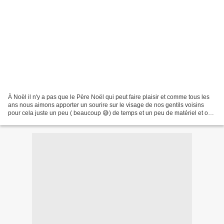
À Noël il n'y a pas que le Père Noël qui peut faire plaisir et comme tous les
ans nous aimons apporter un sourire sur le visage de nos gentils voisins
pour cela juste un peu ( beaucoup 😅) de temps et un peu de matériel et op
... Ici nous avons utilisé...