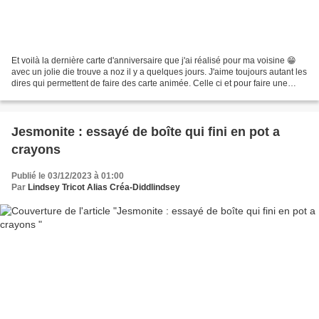
Et voilà la dernière carte d'anniversaire que j'ai réalisé pour ma voisine 😁
avec un jolie die trouve a noz il y a quelques jours. J'aime toujours autant les
dires qui permettent de faire des carte animée. Celle ci et pour faire une
carte avec une petite...
Jesmonite : essayé de boîte qui fini en pot a
crayons
Publié le 03/12/2023 à 01:00
Par
Lindsey Tricot Alias Créa-Diddlindsey