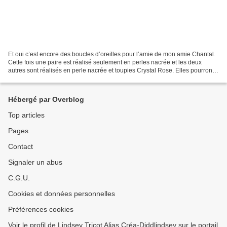
Et oui c’est encore des boucles d’oreilles pour l’amie de mon amie Chantal.
Cette fois une paire est réalisé seulement en perles nacrée et les deux
autres sont réalisés en perle nacrée et toupies Crystal Rose. Elles pourront
par exemple être reportée...
Hébergé par Overblog
Top articles
Pages
Contact
Signaler un abus
C.G.U.
Cookies et données personnelles
Préférences cookies
Voir le profil de Lindsey Tricot Alias Créa-Diddlindsey sur le portail