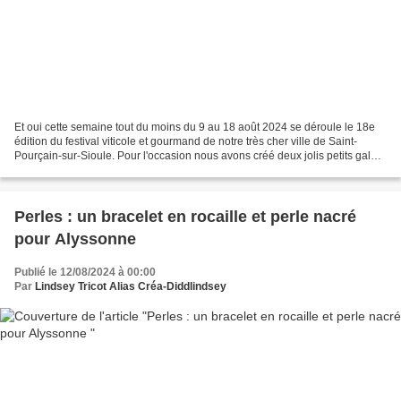
Et oui cette semaine tout du moins du 9 au 18 août 2024 se déroule le 18e
édition du festival viticole et gourmand de notre très cher ville de Saint-
Pourçain-sur-Sioule. Pour l'occasion nous avons créé deux jolis petits galets
que nous avons caché durant...
Perles : un bracelet en rocaille et perle nacré
pour Alyssonne
Publié le 12/08/2024 à 00:00
Par
Lindsey Tricot Alias Créa-Diddlindsey