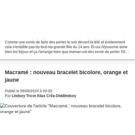
Comme une envie de faire des perles le soir devant la télé et évidemment
cela n'embête pas du tout ma grande fille du 14 ans. Et oui Alyssonne aime
bien les bijoux et ça l'arrange bien que maman est des envie de perler. Elle
a un très petit poignet du...
Macramé : nouveau bracelet bicolore, orange et
jaune
Publié le 09/08/2024 à 00:00
Par
Lindsey Tricot Alias Créa-Diddlindsey