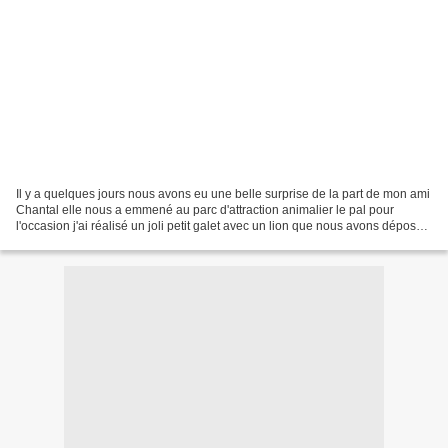
Il y a quelques jours nous avons eu une belle surprise de la part de mon ami
Chantal elle nous a emmené au parc d'attraction animalier le pal pour
l'occasion j'ai réalisé un joli petit galet avec un lion que nous avons déposé
là-bas le jour de notre visite. Puis...