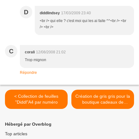
D
diddlindsey
17/03/2009 23:40
<br /> qui elle ? c'est moi qui les ai faite ^^<br /> <br
/> <br />
C
corali
12/08/2008 21:02
Trop mignon
Répondre
< Collection de feuilles
Création de gris gris pour la
"Diddl"A4 par numéro
boutique cadeaux de
l'arche des nacs >
Hébergé par Overblog
Top articles