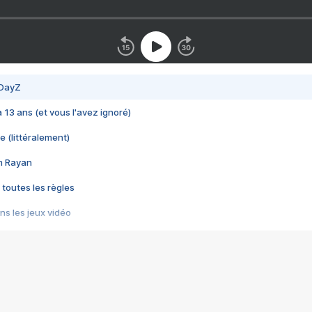
 DayZ
 a 13 ans (et vous l'avez ignoré)
e (littéralement)
im Rayan
 toutes les règles
s les jeux vidéo
us choquant de Rockstar ? - Le scandale BULLY
e plus moche de Steam
du RÊVE tourne au CAUCHEMAR