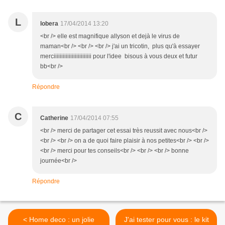
L
lobera
17/04/2014 13:20
<br /> elle est magnifique allyson et dejà le virus de
maman<br /> <br /> <br /> j'ai un tricotin, plus qu'à essayer
merciiiiiiiiiiiiiiiiiiiiiiiii pour l'idee bisous à vous deux et futur
bb<br />
Répondre
C
Catherine
17/04/2014 07:55
<br /> merci de partager cet essai très reussit avec nous<br />
<br /> <br /> on a de quoi faire plaisir à nos petites<br /> <br />
<br /> merci pour tes conseils<br /> <br /> <br /> bonne
journée<br />
Répondre
< Home deco : un jolie
J'ai tester pour vous : le kit