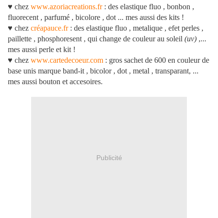
♥ chez
www.azoriacreations.fr
: des elastique fluo , bonbon ,
fluorecent , parfumé , bicolore , dot ... mes aussi des kits !
♥ chez
créapauce.fr
: des elastique fluo , metalique , efet perles ,
paillette , phosphoresent , qui change de couleur au soleil
(uv)
,...
mes aussi perle et kit !
♥ chez
www.cartedecoeur.com
: gros sachet de 600 en couleur de
base unis marque band-it , bicolor , dot , metal , transparant, ...
mes aussi bouton et accesoires.
Publicité