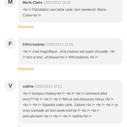
M
Marie-Claire
23/02/2013 16:20
<br /> Felicitation une belle carte bon weekend Marie-
Claire<br />
Répondre
F
frifricreations
23/02/2013 16:05
<br /> c'est magnifique , et la couleur est super chouette ,<br
/> bon w end , et bisous<br /> frifricreations.<br />
Répondre
V
valérie
23/02/2013 10:21
<br /> bonjour lindsey<br /> <br /> <br /> comment allez
vous??<br /> <br /> <br /> Moi je vais beaucop mieux.<br />
<br /> <br /> Superbe votre carte. J'adore.<br /> <br /> <br /> je
vous souhaite un bon week end<br /> <br /> <br />
amicalement <br /> <br /> <br /> valérie<br />