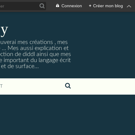
Connexion
+
Créer mon blog
ey
ouverai mes créations , mes
ne … Mes aussi explication et
ection de diddl ainsi que mes
e important du langage écrit
et de surface...
T