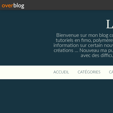
L
Bienvenue sur mon blog con
tutoriels en fimo, polymères
information sur certain nouv
créations … Nouveau ma pull
avec des diffic
ACCUEIL
CATÉGORIES
C