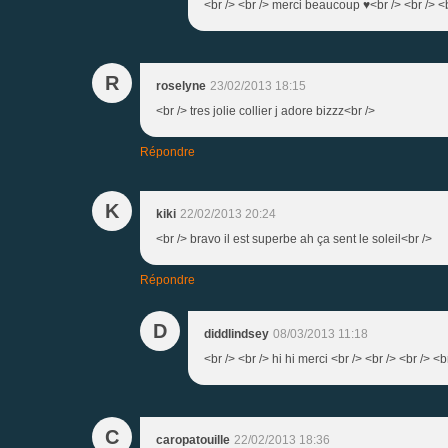
<br /> <br /> merci beaucoup ♥<br /> <br /> <b
R
roselyne
23/02/2013 18:15
<br /> tres jolie collier j adore bizzz<br />
Répondre
K
kiki
22/02/2013 20:24
<br /> bravo il est superbe ah ça sent le soleil<br />
Répondre
D
diddlindsey
08/03/2013 11:18
<br /> <br /> hi hi merci <br /> <br /> <br /> <b
C
caropatouille
22/02/2013 18:36