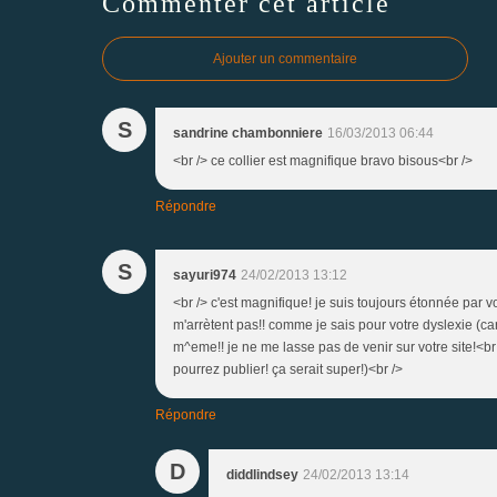
Commenter cet article
Ajouter un commentaire
S
sandrine chambonniere
16/03/2013 06:44
<br /> ce collier est magnifique bravo bisous<br />
Répondre
S
sayuri974
24/02/2013 13:12
<br /> c'est magnifique! je suis toujours étonnée par vo
m'arrètent pas!! comme je sais pour votre dyslexie (car
m^eme!! je ne me lasse pas de venir sur votre site!<br
pourrez publier! ça serait super!)<br />
Répondre
D
diddlindsey
24/02/2013 13:14