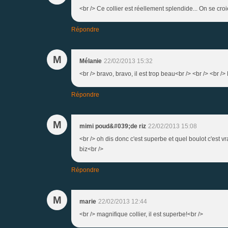
<br /> Ce collier est réellement splendide... On se croi
Répondre
M
Mélanie
22/02/2013 15:32
<br /> bravo, bravo, il est trop beau<br /> <br /> <br /
Répondre
M
mimi poud&#039;de riz
22/02/2013 15:08
<br /> oh dis donc c'est superbe et quel boulot c'est v
biz<br />
Répondre
M
marie
22/02/2013 12:44
<br /> magnifique collier, il est superbe!<br />