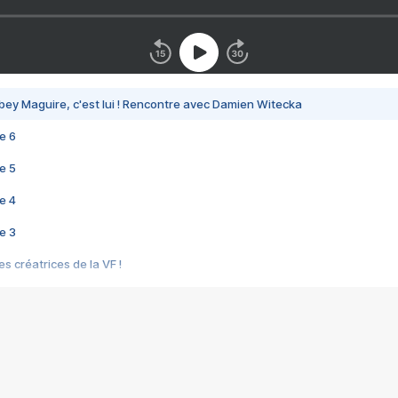
bey Maguire, c'est lui ! Rencontre avec Damien Witecka
e 6
e 5
e 4
e 3
s créatrices de la VF !
e 2
e 1
e Mektoub My Love arrive enfin ! Rencontre avec Shaïn Boumedine et Sal
i : après Toni en famille