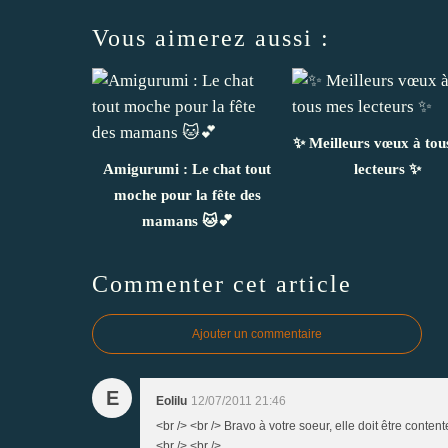
Vous aimerez aussi :
✨ Meilleurs vœux à tou
Amigurumi : Le chat tout
lecteurs ✨
moche pour la fête des
mamans 🐱💕
Commenter cet article
Ajouter un commentaire
E
Eolilu
12/07/2011 21:46
<br /> <br /> Bravo à votre soeur, elle doit être conten
<br /> <br />