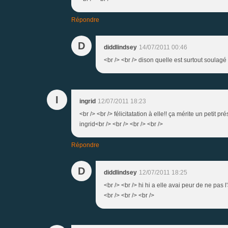
Répondre
D
diddlindsey
14/07/2011 00:46
<br /> <br /> dison quelle est surtout soulagé 
I
ingrid
12/07/2011 18:23
<br /> <br /> félicitatation à elle!! ça mérite un petit p
ingrid<br /> <br /> <br /> <br />
Répondre
D
diddlindsey
12/07/2011 18:25
<br /> <br /> hi hi a elle avai peur de ne pas l
<br /> <br /> <br />