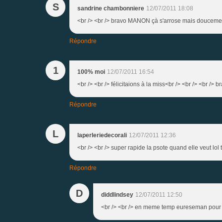
S
sandrine chambonniere
12/07/2011 18:08
<br /> <br /> bravo MANON çà s'arrose mais doucement
Répondre
1
100% moi
12/07/2011 16:54
<br /> <br /> félicitaions à la miss<br /> <br /> <br /> b
Répondre
L
laperleriedecorali
12/07/2011 12:36
<br /> <br /> super rapide la psote quand elle veut lol t
Répondre
D
diddlindsey
12/07/2011 12:50
<br /> <br /> en meme temp eureseman pour fai