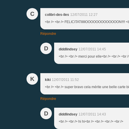
C
colibri-des-iles
12/07/2011 12:27
<br /> <br /> FELICITATIIIIIOOOOOOOOOOOOON!!!! <br /
Répondre
D
diddlindsey
12/07/2011 14:45
<br /> <br /> merci pour elle<br /> <br /> <br /
K
kiki
12/07/2011 11:52
<br /> <br /> super bravo cela mérite une belle carte b
Répondre
D
diddlindsey
12/07/2011 14:43
<br /> <br /> hi hi<br /> <br /> <br /> <br />