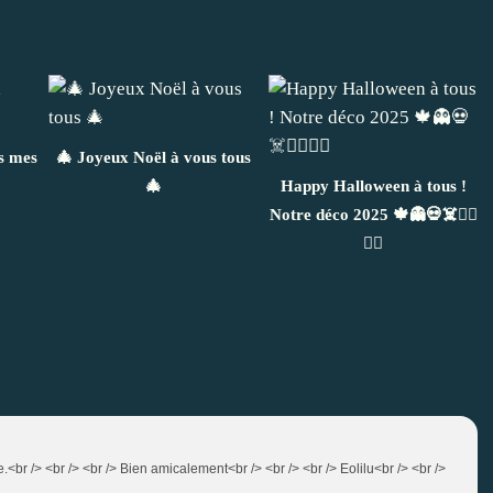
s mes
🎄 Joyeux Noël à vous tous
🎄
Happy Halloween à tous !
Notre déco 2025 🍁👻💀☠️🧛‍♀️
🧙‍♀️
te.<br /> <br /> <br /> Bien amicalement<br /> <br /> <br /> Eolilu<br /> <br />