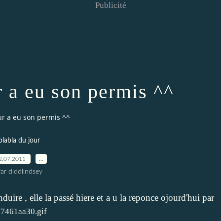
Publicité
r a eu son permis ^^
ur a eu son permis ^^
blabla du jour
2.07.2011
…
ar diddlindsey
uire , elle la passé hiere et a u la reponce ojourd'hui par