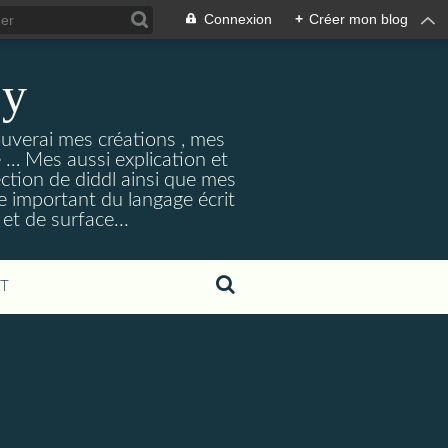
Connexion
+
Créer mon blog
ey
ouverai mes créations , mes
ne … Mes aussi explication et
ection de diddl ainsi que mes
e important du langage écrit
et de surface...
T