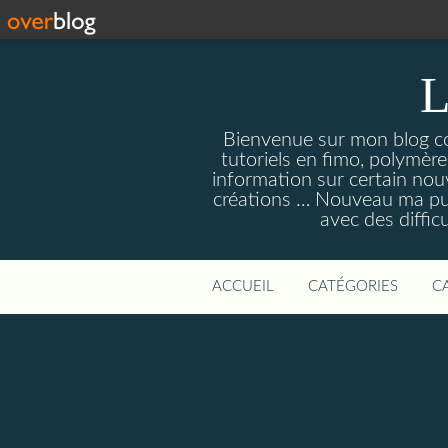
L
Bienvenue sur mon blog con
tutoriels en fimo, polymères
information sur certain nouv
créations … Nouveau ma pull
avec des diffic
ACCUEIL
CATÉGORIES
C