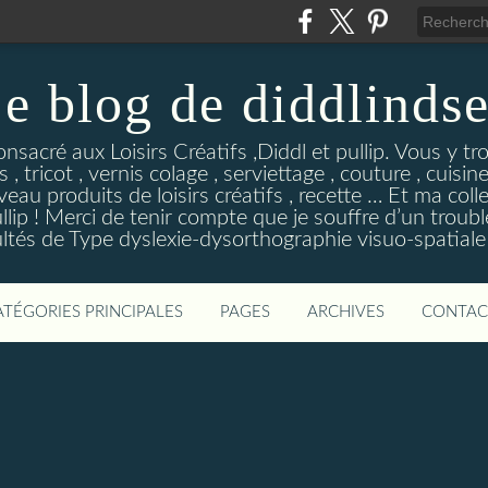
e blog de diddlinds
sacré aux Loisirs Créatifs ,Diddl et pullip. Vous y tr
 , tricot , vernis colage , serviettage , couture , cuisi
eau produits de loisirs créatifs , recette … Et ma coll
ip ! Merci de tenir compte que je souffre d’un troubl
ultés de Type dyslexie-dysorthographie visuo-spatiale 
ATÉGORIES PRINCIPALES
PAGES
ARCHIVES
CONTAC