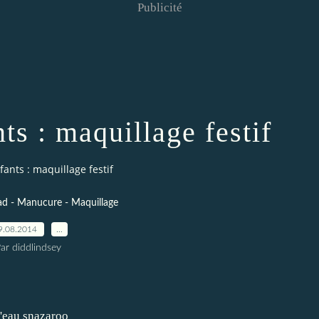
Publicité
ts : maquillage festif
ants : maquillage festif
nad - Manucure - Maquillage
9.08.2014
…
ar diddlindsey
l'eau snazaroo