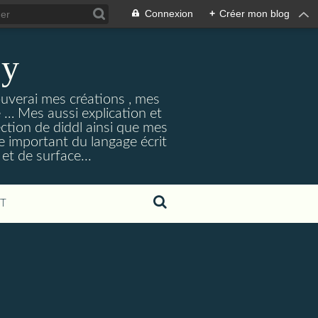
Connexion
+
Créer mon blog
ey
ouverai mes créations , mes
ne … Mes aussi explication et
ection de diddl ainsi que mes
e important du langage écrit
et de surface...
T