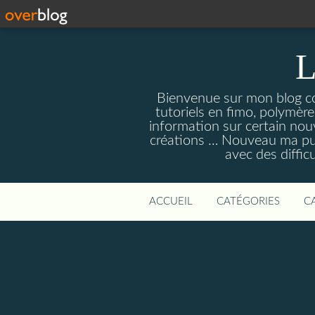
L
Bienvenue sur mon blog con
tutoriels en fimo, polymères
information sur certain nouv
créations … Nouveau ma pull
avec des diffic
ACCUEIL
CATÉGORIES
C