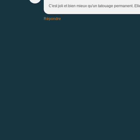
C'est joli et bien mieux qu'un tatouage permanent. Ell
Répondre