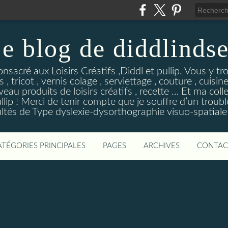
e blog de diddlinds
sacré aux Loisirs Créatifs ,Diddl et pullip. Vous y tr
 , tricot , vernis colage , serviettage , couture , cuisi
eau produits de loisirs créatifs , recette … Et ma coll
ip ! Merci de tenir compte que je souffre d’un troubl
ultés de Type dyslexie-dysorthographie visuo-spatiale 
ATÉGORIES PRINCIPALES
PAGES
ARCHIVES
CONTAC