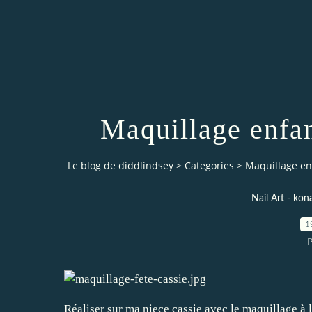
Maquillage enfan
Le blog de diddlindsey
>
Categories
>
Maquillage enf
Nail Art - ko
1
P
Réaliser sur ma niece cassie avec le maquillage à 