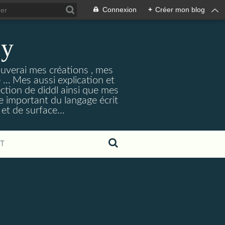
Connexion
+
Créer mon blog
ey
ouverai mes créations , mes
ne … Mes aussi explication et
ection de diddl ainsi que mes
e important du langage écrit
et de surface...
T