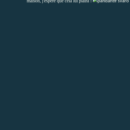
maison, j'espère qu
e cela lui plaira !