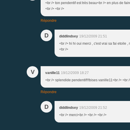
<br /> ton pendentif est très beau<br /> en plus de fa
<br /> <br />
Répondre
D
diddlindsey
19/12/2009 21:51
<br /> hi hi oui merci , c'est vrai sa fai etoil
<br />
V
vanille11
19/12/2009 18:27
<br /> splendide pendentif!!!bises vanille11<br /> <br /
Répondre
D
diddlindsey
19/12/2009 21:52
<br /> merci<br /> <br /> <br />