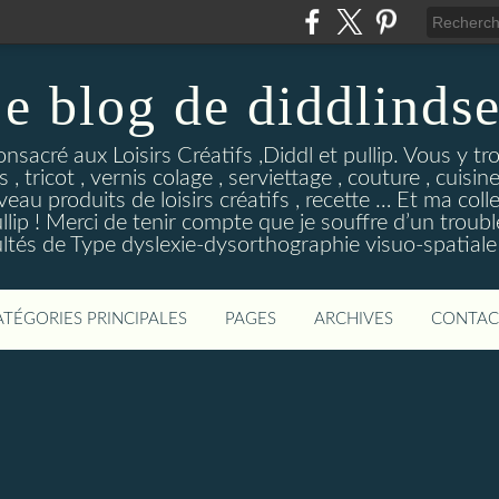
e blog de diddlinds
sacré aux Loisirs Créatifs ,Diddl et pullip. Vous y tr
 , tricot , vernis colage , serviettage , couture , cuisi
eau produits de loisirs créatifs , recette … Et ma coll
ip ! Merci de tenir compte que je souffre d’un troubl
ultés de Type dyslexie-dysorthographie visuo-spatiale 
ATÉGORIES PRINCIPALES
PAGES
ARCHIVES
CONTAC