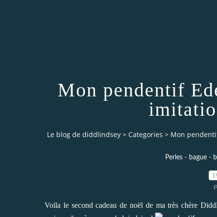
Mon pendentif Ede
imitati
Le blog de diddlindsey
>
Categories
>
Mon pendentif
Perles - bague - br
1
P
Voila le second cadeau de noël de ma très chère Diddla