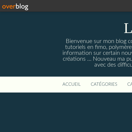
L
Bienvenue sur mon blog con
tutoriels en fimo, polymères
information sur certain nouv
créations … Nouveau ma pull
avec des diffic
ACCUEIL
CATÉGORIES
C