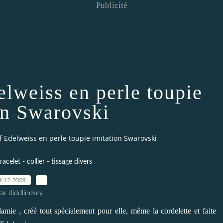
Publicité
lweiss en perle toupie
on Swarovski
 Edelweiss en perle toupie imitation Swarovski
acelet - collier - tissage divers
9.12.2009
…
ar diddlindsey
mie , créé tout spécialement pour elle, même la cordelette et faite