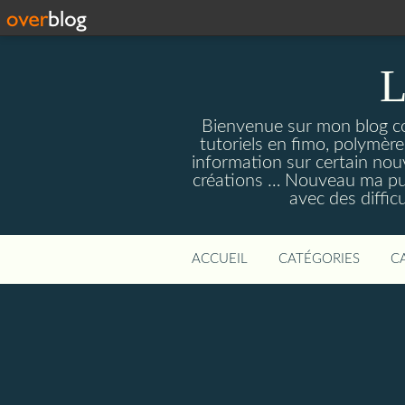
L
Bienvenue sur mon blog con
tutoriels en fimo, polymères
information sur certain nouv
créations … Nouveau ma pull
avec des diffic
ACCUEIL
CATÉGORIES
C