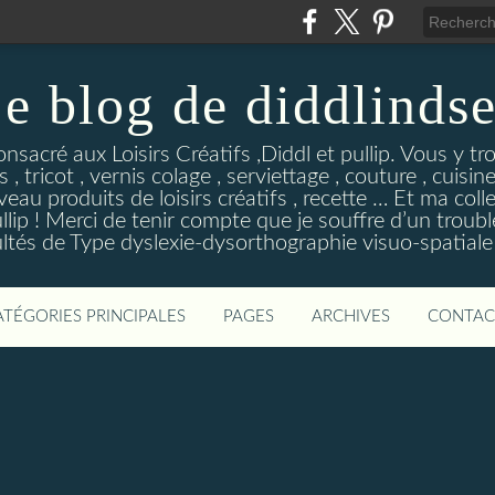
e blog de diddlinds
sacré aux Loisirs Créatifs ,Diddl et pullip. Vous y tr
 , tricot , vernis colage , serviettage , couture , cuisi
eau produits de loisirs créatifs , recette … Et ma coll
ip ! Merci de tenir compte que je souffre d’un troubl
ultés de Type dyslexie-dysorthographie visuo-spatiale 
ATÉGORIES PRINCIPALES
PAGES
ARCHIVES
CONTAC