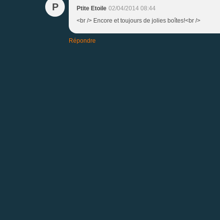
P
Ptite Etoile
02/04/2014 08:44
<br /> Encore et toujours de jolies boîtes!<br />
Répondre