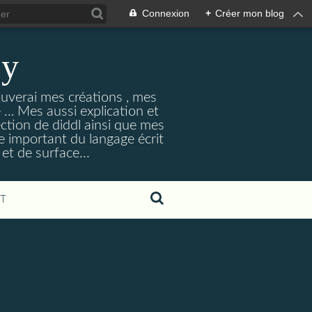
Connexion
+
Créer mon blog
ey
ouverai mes créations , mes
ne … Mes aussi explication et
ection de diddl ainsi que mes
e important du langage écrit
et de surface...
T