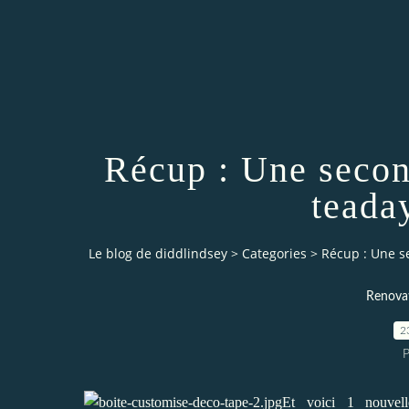
Récup : Une secon
teada
Le blog de diddlindsey
>
Categories
>
Récup : Une s
Renovat
2
P
Et voici 1 nouvell