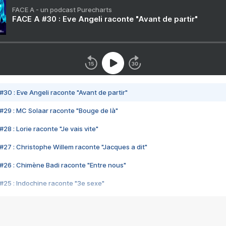
FACE A - un podcast Purecharts
FACE A #30 : Eve Angeli raconte "Avant de partir"
#30 : Eve Angeli raconte "Avant de partir"
#29 : MC Solaar raconte "Bouge de là"
28 : Lorie raconte "Je vais vite"
#27 : Christophe Willem raconte "Jacques a dit"
#26 : Chimène Badi raconte "Entre nous"
#25 : Indochine raconte "3e sexe"
#24 : Zaho raconte "C'est chelou"
#23 : Patrick Bruel raconte "Au café des délices"