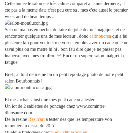
Cette année le salon ete très calme comparet a l'anné derniere , il
ete pas a la meme date c'est peu etre sa , mes c'ete aussi le premier
week and de beau temps ...
Sela ne ma pas empechet de faire de jolie demo "magique" et de
rencontrer quelque uns de mes lecteur , donc
carinoucrea
qui a fai
plusieure km pour venir et me voir et en plus avec un cadeau je ne
savai plus ou me metre hi hi , bon fau dire que je ne passer pas
inapersu avec mes froufrou ^^ Encor un supere salon malgret la
fatigue
Bref j'ai tout de meme fai un petit reportage photo de notre petit
salon Bourbonnais !
Et mes achats ainsi que mes petit cadeau a tester .
Un lot de 2 sablettes de poncage chez www.cominter-
dinosaure.com
De la resine
Résin'art
a tester des que les temperature von
remonter au dessu de 20 °c .
Quelque breloques chez
www.alittleshop.eu