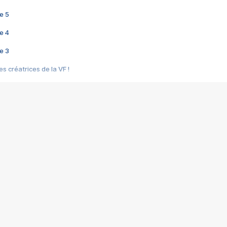
e 5
e 4
e 3
s créatrices de la VF !
e 2
e 1
e Mektoub My Love arrive enfin ! Rencontre avec Shaïn Boumedine et Sal
i : après Toni en famille
elle réalise le bouleversant Dites lui que je l'aime
ais ! Rencontre autour de Vie privée de Rebecca Zlotowski
 de Marguerite, Grave... Rencontre avec Ella Rumpf
 Les Rêveurs, un film intime sur la santé mentale