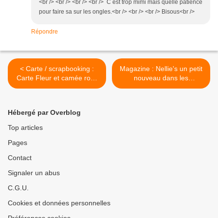
<br /> <br /> <br /> <br /> C est trop mimi mais quelle patience
pour faire sa sur les ongles.<br /> <br /> <br /> Bisous<br />
Répondre
< Carte / scrapbooking :
Magazine : Nellie's un petit
Carte Fleur et camée rose
nouveau dans les
et blanche
magazines de Scrap ! >
Hébergé par Overblog
Top articles
Pages
Contact
Signaler un abus
C.G.U.
Cookies et données personnelles