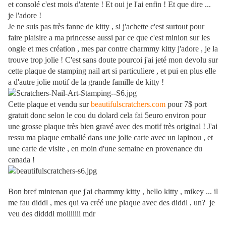
et consolé c'est mois d'atente ! Et oui je l'ai enfin ! Et que dire ...
je l'adore !
Je ne suis pas très fanne de kitty , si j'achette c'est surtout pour
faire plaisire a ma princesse aussi par ce que c'est minion sur les
ongle et mes création , mes par contre charmmy kitty j'adore , je la
trouve trop jolie ! C'est sans doute pourcoi j'ai jeté mon devolu sur
cette plaque de stamping nail art si particuliere , et pui en plus elle
a d'autre jolie motif de la grande famille de kitty !
Cette plaque et vendu sur
beautifulscratchers.com
pour 7$ port
gratuit donc selon le cou du dolard cela fai 5euro environ pour
une grosse plaque très bien gravé avec des motif très original ! J'ai
ressu ma plaque emballé dans une jolie carte avec un lapinou , et
une carte de visite , en moin d'une semaine en provenance du
canada !
Bon bref mintenan que j'ai charmmy kitty , hello kitty , mikey ... il
me fau diddl , mes qui va créé une plaque avec des diddl , un? je
veu des didddl moiiiiiii mdr