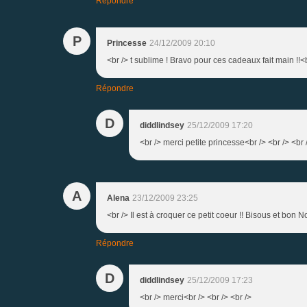
Répondre
P
Princesse
24/12/2009 20:10
<br /> t sublime ! Bravo pour ces cadeaux fait main !!<b
Répondre
D
diddlindsey
25/12/2009 17:20
<br /> merci petite princesse<br /> <br /> <br 
A
Alena
23/12/2009 23:25
<br /> Il est à croquer ce petit coeur !! Bisous et bon N
Répondre
D
diddlindsey
25/12/2009 17:23
<br /> merci<br /> <br /> <br />