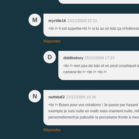
M
myrtille16
23/12/2009 22:22
<br /> il est superbe<br /> si tu as un tuto ça m'intére
Répondre
D
diddlindsey
25/12/2009 17:23
<br /> non pas de tuto et un peut conpliquet 
camera<br /> <br /> <br />
N
nathdu62
23/12/2009 19:36
<br /> Bravo pour vos créations ! Je passe par hasard i
exemple je suis nulle en math mais vraiment nulle, m
personellement je patouille la porcelaine froide à mes
Répondre