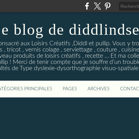
e blog de diddlinds
sacré aux Loisirs Créatifs ,Diddl et pullip. Vous y tr
 , tricot , vernis colage , serviettage , couture , cuisi
eau produits de loisirs créatifs , recette … Et ma coll
ip ! Merci de tenir compte que je souffre d’un troubl
ultés de Type dyslexie-dysorthographie visuo-spatiale 
ATÉGORIES PRINCIPALES
PAGES
ARCHIVES
CONTAC