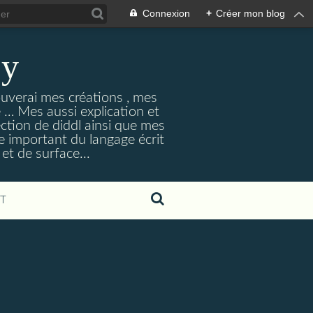
Connexion
+
Créer mon blog
ey
ouverai mes créations , mes
ne … Mes aussi explication et
ection de diddl ainsi que mes
e important du langage écrit
et de surface...
T