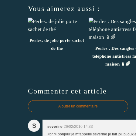
Vous aimerez aussi :
Perles: de jolie porte sachet
de thé
Perles : Des sangles 
téléphone antistress fa
maison 📱🌈
Commenter cet article
Ajouter un commentaire
S
severine
26/02/2010 14:33
<br /> bonjour je m"appelle severine je fait joli bijo