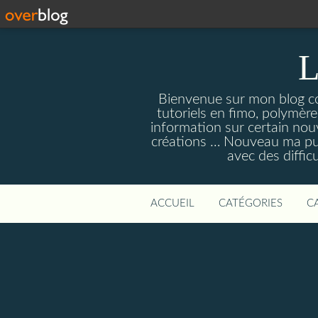
L
Bienvenue sur mon blog con
tutoriels en fimo, polymères
information sur certain nouv
créations … Nouveau ma pull
avec des diffic
ACCUEIL
CATÉGORIES
C