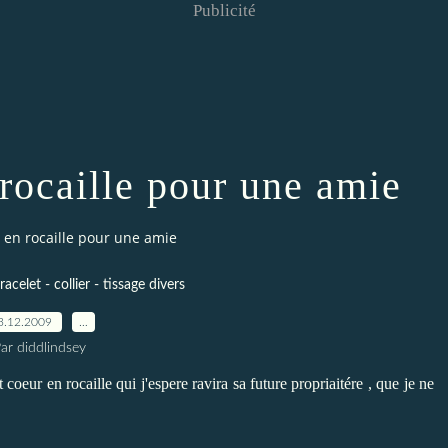
Publicité
 rocaille pour une amie
 en rocaille pour une amie
acelet - collier - tissage divers
3.12.2009
…
ar diddlindsey
t coeur en rocaille qui j'espere ravira sa future propriaitére , que je ne