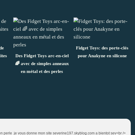
de
Fidget Toys: des porte-clés
ites
Des Fidget Toys arc-en-ciel
pour Anakyne en silicone
🌈 avec de simples anneaux
en métal et des perles
ux en perle je vous donne mon site severine197.skyblog.com a bientot sev<br />