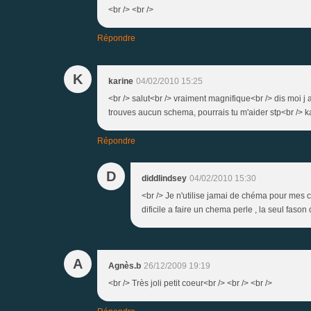
<br /> <br />
Répondre
K
karine
04/02/2010 15:25
<br /> salut<br /> vraiment magnifique<br /> dis moi 
trouves aucun schema, pourrais tu m'aider stp<br /> ka
Répondre
D
diddlindsey
04/02/2010 15:30
<br /> Je n'utilise jamai de chéma pour mes c
dificile a faire un chema perle , la seul fason 
A
Agnès.b
26/12/2009 19:19
<br /> Très joli petit coeur<br /> <br /> <br />