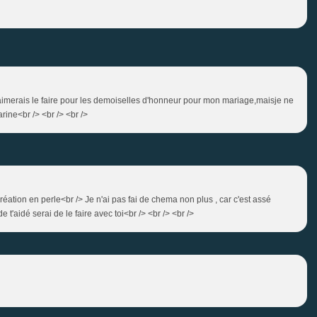
j aimerais le faire pour les demoiselles d'honneur pour mon mariage,maisje ne
rine<br /> <br /> <br />
réation en perle<br /> Je n'ai pas fai de chema non plus , car c'est assé
de t'aidé serai de le faire avec toi<br /> <br /> <br />