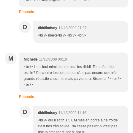
Répondre
D
diddlindsey
11/12/2009 21:07
<br /> merci<br /> <br /> <br />
M
Michelle
11/12/2009 00:19
<br /> Il est tout mimi comme tout tes diddl. Ton médaillon
est fin? Parcontre les cordelettes c'est pas encore une très
grande réussite chez moi mais ça viendra. Bises<br /> <br />
<br />
Répondre
D
diddlindsey
11/12/2009 11:46
<br /> oui il et fin 1.5 CM mes en porcelaine froide
c'est très très solide , sa casse pas<br /> c'est pas
dse la fimo<br /> <br /> <br />