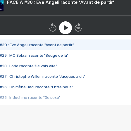
FACE A #30 : Eve Angeli raconte "Avant de partir"
#30 : Eve Angeli raconte "Avant de partir"
#29 : MC Solaar raconte "Bouge de là"
28 : Lorie raconte "Je vais vite"
#27 : Christophe Willem raconte "Jacques a dit"
#26 : Chimène Badi raconte "Entre nous"
#25 : Indochine raconte "3e sexe"
#24 : Zaho raconte "C'est chelou"
#23 : Patrick Bruel raconte "Au café des délices"
#22 : Kyo raconte "Le chemin"