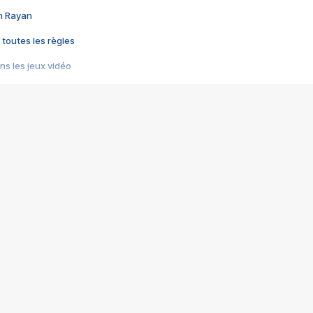
im Rayan
 toutes les règles
s les jeux vidéo
us choquant de Rockstar ? - Le scandale BULLY
e plus moche de Steam
du RÊVE tourne au CAUCHEMAR
pendant 8 heures
it… à tort
umiliés par un jeu vidéo
ire - Final Fantasy 8
ti un empire - Age of Empires
story DOFUS