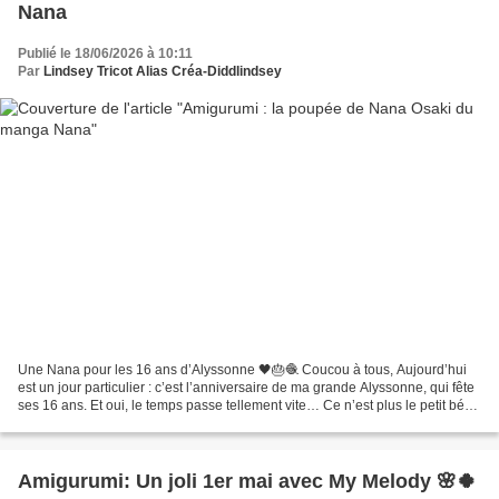
Nana
Publié le 18/06/2026 à 10:11
Par
Lindsey Tricot Alias Créa-Diddlindsey
Une Nana pour les 16 ans d’Alyssonne 🖤🎂🧶 Coucou à tous, Aujourd’hui
est un jour particulier : c’est l’anniversaire de ma grande Alyssonne, qui fête
ses 16 ans. Et oui, le temps passe tellement vite… Ce n’est plus le petit bébé
que je tenais dans mes bras....
Amigurumi: Un joli 1er mai avec My Melody 🌸🍀