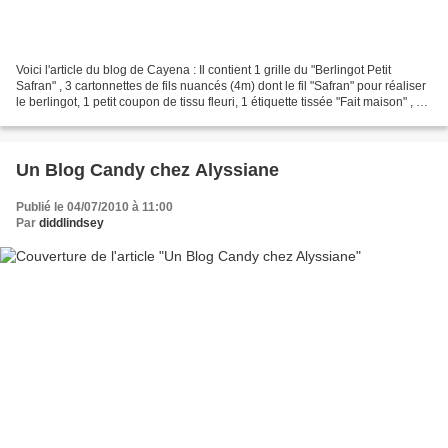
Voici l'article du blog de Cayena : Il contient 1 grille du "Berlingot Petit
Safran" , 3 cartonnettes de fils nuancés (4m) dont le fil "Safran" pour réaliser
le berlingot, 1 petit coupon de tissu fleuri, 1 étiquette tissée "Fait maison" , 1
fleurette...
Un Blog Candy chez Alyssiane
Publié le 04/07/2010 à 11:00
Par
diddlindsey