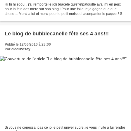
Hi hi hi et oui , j'ai remporté le joli bracelé qu'effetpatouille avai mi en jeux
pour la fete des mere sur son blog ! Pour une foi que je gagne quelque
chose ... Merci a toi et merci pour le petit mots qui aconpanier le paquet ! Son
site : leffetpat...
Le blog de bubblecanelle fête ses 4 ans!!!
Publié le 12/06/2010 à 23:00
Par
diddlindsey
Si vous ne conessai pas ce jolie petit univer sucré, je vous invite a lui rendre