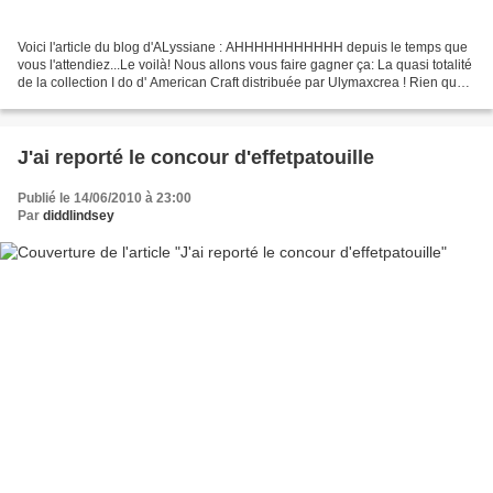
Voici l'article du blog d'ALyssiane : AHHHHHHHHHHH depuis le temps que
vous l'attendiez...Le voilà! Nous allons vous faire gagner ça: La quasi totalité
de la collection I do d' American Craft distribuée par Ulymaxcrea ! Rien que
23 papiers, 12 sachets...
J'ai reporté le concour d'effetpatouille
Publié le 14/06/2010 à 23:00
Par
diddlindsey