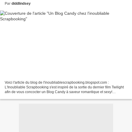
Par
diddlindsey
Voici l'article du blog de l'inoubliablescrapbooking.blogspot.com :
L'Inoubliable Scrapbooking s'est inspiré de la sortie du dernier film Twilight
afin de vous concocter un Blog Candy à saveur romantique et sexy!
Photobucket Contient: Lettrage Rose Moka,...