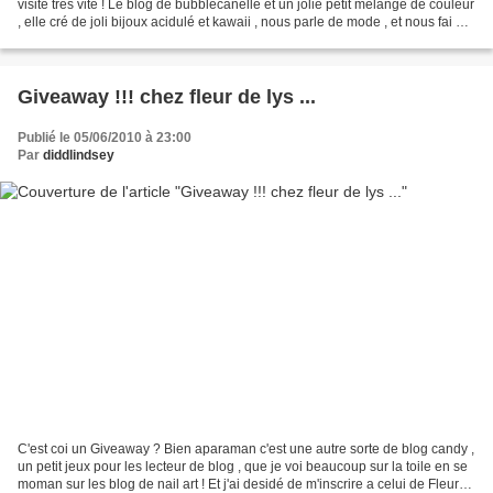
visite très vite ! Le blog de bubblecanelle et un jolie petit melange de couleur
, elle cré de joli bijoux acidulé et kawaii , nous parle de mode , et nous fai de
manifique...
Giveaway !!! chez fleur de lys ...
Publié le 05/06/2010 à 23:00
Par
diddlindsey
C'est coi un Giveaway ? Bien aparaman c'est une autre sorte de blog candy ,
un petit jeux pour les lecteur de blog , que je voi beaucoup sur la toile en se
moman sur les blog de nail art ! Et j'ai desidé de m'inscrire a celui de Fleur