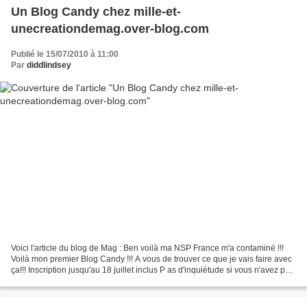
Un Blog Candy chez mille-et-
unecreationdemag.over-blog.com
Publié le 15/07/2010 à 11:00
Par
diddlindsey
Voici l'article du blog de Mag : Ben voilà ma NSP France m'a contaminé !!!
Voilà mon premier Blog Candy !!! A vous de trouver ce que je vais faire avec
ça!!! Inscription jusqu'au 18 juillet inclus P as d'inquiétude si vous n'avez pas
la bonne réponse,...