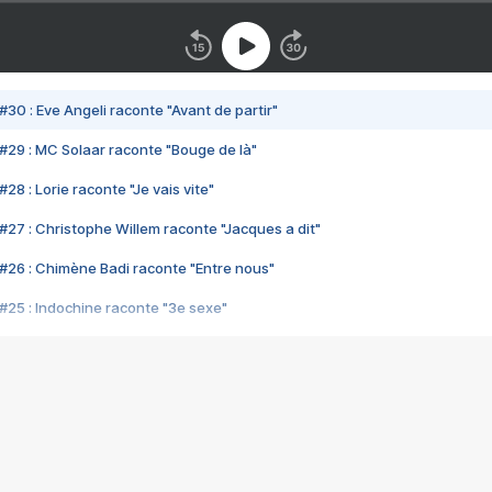
#30 : Eve Angeli raconte "Avant de partir"
#29 : MC Solaar raconte "Bouge de là"
28 : Lorie raconte "Je vais vite"
#27 : Christophe Willem raconte "Jacques a dit"
#26 : Chimène Badi raconte "Entre nous"
#25 : Indochine raconte "3e sexe"
#24 : Zaho raconte "C'est chelou"
#23 : Patrick Bruel raconte "Au café des délices"
#22 : Kyo raconte "Le chemin"
#21 : Nolwenn Leroy raconte "Cassé"