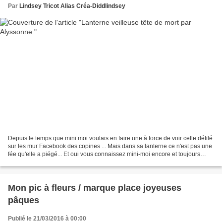
Par
Lindsey Tricot Alias Créa-Diddlindsey
Depuis le temps que mini moi voulais en faire une à force de voir celle défilé
sur les mur Facebook des copines ... Mais dans sa lanterne ce n'est pas une
fée qu'elle a piégé... Et oui vous connaissez mini-moi encore et toujours
amoureuse de ses "morts...
Mon pic à fleurs / marque place joyeuses
pâques
Publié le 21/03/2016 à 00:00