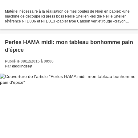
Matériel nécessaire à la réalisation de mes boules de Noël en papier: -une
machine de découpe ici press boss Nellie Snellen -les die Nellie Snellen
référence NFD006 et NFD013 -papier type Canson vert et rouge -crayon
liner à paillettes -fils doré -perles...
Perles HAMA midi: mon tableau bonhomme pain
d'épice
Publié le 08/12/2015 à 00:00
Par
diddlindsey