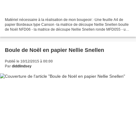
Matériel nécessaire à la réalisation de mon bougeoir: -Une feuille A4 de
papier Bordeaux type Canson -la matrice de découpe Nellie Snellen boulle
de Noël NFD06 - la matrice de découpe Nellie Snellen ronde MFD055 - une
machine de découpe comme la press...
Boule de Noël en papier Nellie Snellen
Publié le 10/12/2015 à 00:00
Par
diddlindsey