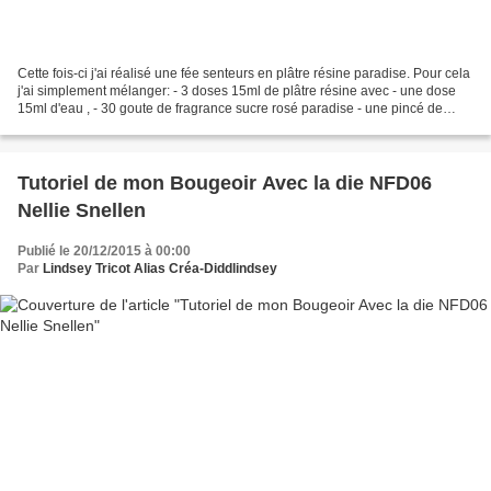
Cette fois-ci j'ai réalisé une fée senteurs en plâtre résine paradise. Pour cela
j'ai simplement mélanger: - 3 doses 15ml de plâtre résine avec - une dose
15ml d'eau , - 30 goute de fragrance sucre rosé paradise - une pincé de
mica rose layettte J'ai...
Tutoriel de mon Bougeoir Avec la die NFD06
Nellie Snellen
Publié le 20/12/2015 à 00:00
Par
Lindsey Tricot Alias Créa-Diddlindsey