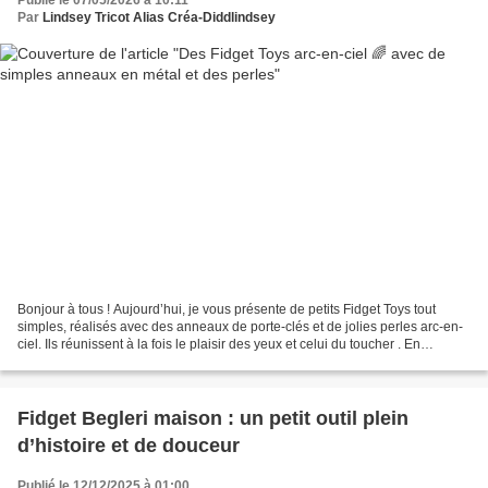
Publié le 07/05/2026 à 10:11
Par
Lindsey Tricot Alias Créa-Diddlindsey
Bonjour à tous ! Aujourd’hui, je vous présente de petits Fidget Toys tout
simples, réalisés avec des anneaux de porte-clés et de jolies perles arc-en-
ciel. Ils réunissent à la fois le plaisir des yeux et celui du toucher . En
général, les personnes neuroatypiques...
Fidget Begleri maison : un petit outil plein
d’histoire et de douceur
Publié le 12/12/2025 à 01:00