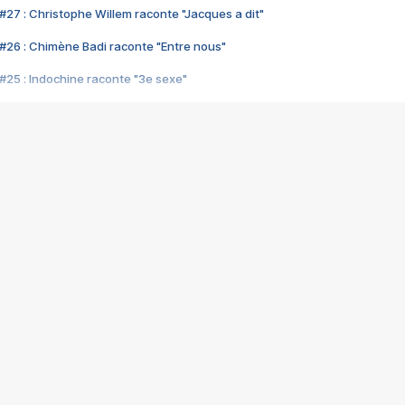
#27 : Christophe Willem raconte "Jacques a dit"
#26 : Chimène Badi raconte "Entre nous"
#25 : Indochine raconte "3e sexe"
#24 : Zaho raconte "C'est chelou"
#23 : Patrick Bruel raconte "Au café des délices"
#22 : Kyo raconte "Le chemin"
#21 : Nolwenn Leroy raconte "Cassé"
#20 : Patrick Hernandez raconte "Born to be alive"
#19 : Lorie raconte "Près de moi"
#18 : Michael Jones raconte "A nos actes manqués" (avec Jean-Jacque
#17 : Khaled raconte "Aïcha"
#16 : Corneille raconte "Parce qu'on vient de loin"
#15 : Indochine raconte "L'aventurier"