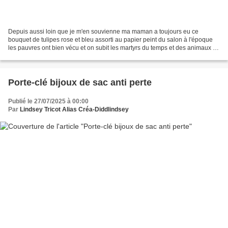
Depuis aussi loin que je m'en souvienne ma maman a toujours eu ce
bouquet de tulipes rose et bleu assorti au papier peint du salon à l'époque
les pauvres ont bien vécu et on subit les martyrs du temps et des animaux de
compagnie casser et défréchi elle...
Porte-clé bijoux de sac anti perte
Publié le 27/07/2025 à 00:00
Par
Lindsey Tricot Alias Créa-Diddlindsey