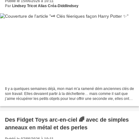
Publié le 15/06/2026 à 10:11
Par
Lindsey Tricot Alias Créa-Diddlindsey
Il y a quelques semaines déjà, mon mari m’a ramené dém anciennes clés de
son travail. Elles devaient partir à la déchetterie… mais comme il sait que
j’aime récupérer les petits objets pour leur offrir une seconde vie, elles ont
finalement fini entre mes...
Des Fidget Toys arc-en-ciel 🌈 avec de simples
anneaux en métal et des perles