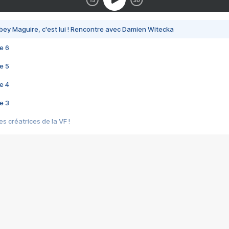
bey Maguire, c'est lui ! Rencontre avec Damien Witecka
e 6
e 5
e 4
e 3
s créatrices de la VF !
e 2
e 1
e Mektoub My Love arrive enfin ! Rencontre avec Shaïn Boumedine et Sal
i : après Toni en famille
elle réalise le bouleversant Dites lui que je l'aime