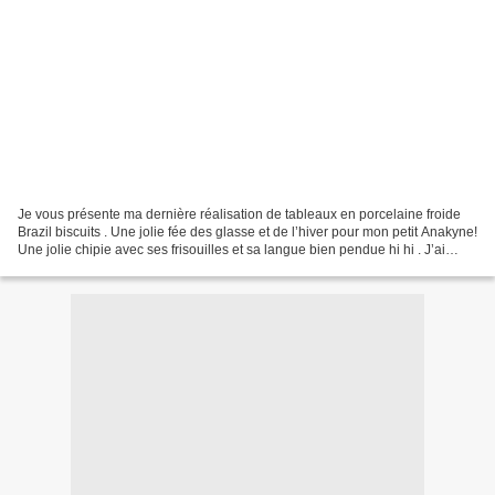
Je vous présente ma dernière réalisation de tableaux en porcelaine froide
Brazil biscuits . Une jolie fée des glasse et de l’hiver pour mon petit Anakyne!
Une jolie chipie avec ses frisouilles et sa langue bien pendue hi hi . J’ai
utilisé les moules de...