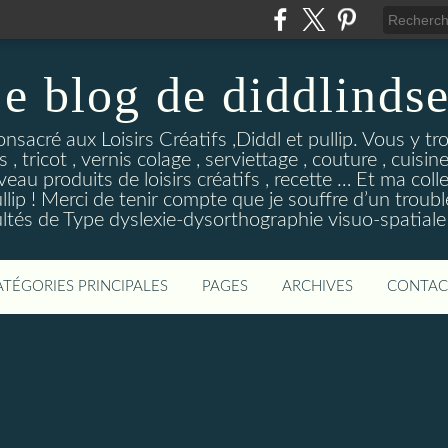
e blog de diddlinds
sacré aux Loisirs Créatifs ,Diddl et pullip. Vous y tr
 , tricot , vernis colage , serviettage , couture , cuisi
eau produits de loisirs créatifs , recette … Et ma coll
ip ! Merci de tenir compte que je souffre d’un troubl
ultés de Type dyslexie-dysorthographie visuo-spatiale 
ATÉGORIES PRINCIPALES
PAGES
ARCHIVES
CONTAC