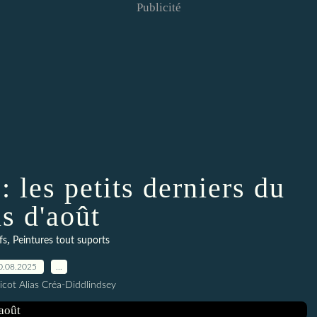
Publicité
 les petits derniers du
s d'août
,
fs
Peintures tout suports
0.08.2025
…
icot Alias Créa-Diddlindsey