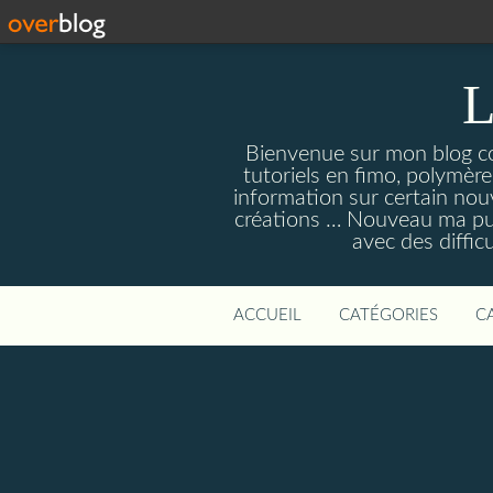
L
Bienvenue sur mon blog con
tutoriels en fimo, polymères
information sur certain nouv
créations … Nouveau ma pull
avec des diffic
ACCUEIL
CATÉGORIES
C