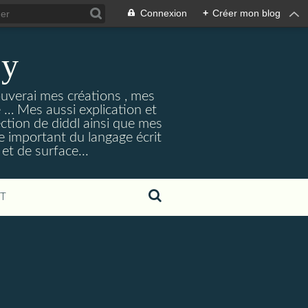
Connexion
+
Créer mon blog
ey
ouverai mes créations , mes
ne … Mes aussi explication et
ection de diddl ainsi que mes
e important du langage écrit
et de surface...
T