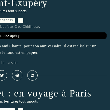
int-Exupéry
tures tout suports
0.07.2025
…
icot Alias Créa-Diddlindsey
n ami Chantal pour son anniversaire. Il est réalisé sur un
 le fond est en papier.
Lire la suite
t : en voyage à Paris
,
ur
Peintures tout suports