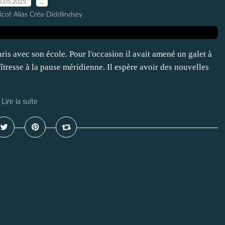
6.05.2025
…
icot Alias Créa-Diddlindsey
is avec son école. Pour l'occasion il avait amené un galet à
aîtresse à la pause méridienne. Il espère avoir des nouvelles
Lire la suite