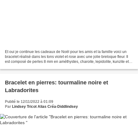
Et oui je continue les cadeaux de Noël pour les amis et la famille voici un
bracelet réalisé dans les tons violet et rose avec une jolie breloque fleur. Il
est composé de perles 8 mm en améthystes, charoite, lepidolite, kunzite et
quartz rose. Photos...
Bracelet en pierres: tourmaline noire et
Labradorites
Publié le 12/11/2022 à 01:09
Par
Lindsey Tricot Alias Créa-Diddlindsey