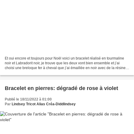
Et oui encore et toujours pour Noël voici un bracelet réalisé en tourmaline
noir et Labradorit noir, je trouve que les deux vont bien ensemble et j’ai
choisi une breloque fer à cheval que j’ai émaillée en noir avec de la résine
UV et du vernis à ongles. Photos...
Bracelet en pierres: dégradé de rose à violet
Publié le 18/11/2022 à 01:00
Par
Lindsey Tricot Alias Créa-Diddlindsey