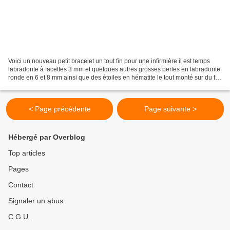
Voici un nouveau petit bracelet un tout fin pour une infirmière il est temps
labradorite à facettes 3 mm et quelques autres grosses perles en labradorite
ronde en 6 et 8 mm ainsi que des étoiles en hématite le tout monté sur du fil
câblé . Il sera offert...
< Page précédente
Page suivante >
Hébergé par Overblog
Top articles
Pages
Contact
Signaler un abus
C.G.U.