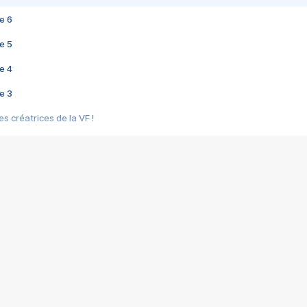
e 6
e 5
e 4
e 3
s créatrices de la VF !
e 2
e 1
e Mektoub My Love arrive enfin ! Rencontre avec Shaïn Boumedine et Sal
i : après Toni en famille
elle réalise le bouleversant Dites lui que je l'aime
ais ! Rencontre autour de Vie privée de Rebecca Zlotowski
 de Marguerite, Grave... Rencontre avec Ella Rumpf