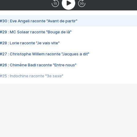
#30 : Eve Angeli raconte "Avant de partir"
#29 : MC Solaar raconte "Bouge de là"
28 : Lorie raconte "Je vais vite"
#27 : Christophe Willem raconte "Jacques a dit"
#26 : Chimène Badi raconte "Entre nous"
#25 : Indochine raconte "3e sexe"
#24 : Zaho raconte "C'est chelou"
#23 : Patrick Bruel raconte "Au café des délices"
#22 : Kyo raconte "Le chemin"
#21 : Nolwenn Leroy raconte "Cassé"
#20 : Patrick Hernandez raconte "Born to be alive"