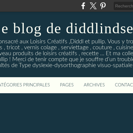
e blog de diddlinds
sacré aux Loisirs Créatifs ,Diddl et pullip. Vous y tr
 , tricot , vernis colage , serviettage , couture , cuisi
eau produits de loisirs créatifs , recette … Et ma coll
ip ! Merci de tenir compte que je souffre d’un troubl
ultés de Type dyslexie-dysorthographie visuo-spatiale 
ATÉGORIES PRINCIPALES
PAGES
ARCHIVES
CONTAC