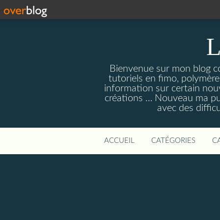
L
Bienvenue sur mon blog con
tutoriels en fimo, polymères
information sur certain nouv
créations … Nouveau ma pull
avec des diffic
ACCUEIL
CATÉGORIES
C