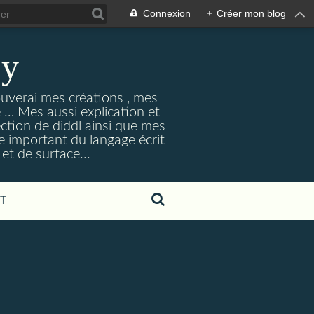
Connexion
+
Créer mon blog
ey
ouverai mes créations , mes
ne … Mes aussi explication et
ection de diddl ainsi que mes
e important du langage écrit
et de surface...
T