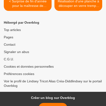
< Surprise de fin d'année
Réalisation d'une planche à
pour la maîtresse de
découper en verre trempé
Anakyne
sur le thème nénuphar >
Hébergé par Overblog
Top articles
Pages
Contact
Signaler un abus
C.G.U.
Cookies et données personnelles
Préférences cookies
Voir le profil de Lindsey Tricot Alias Créa-Diddlindsey sur le portail
Overblog
Créer un blog sur Overblog